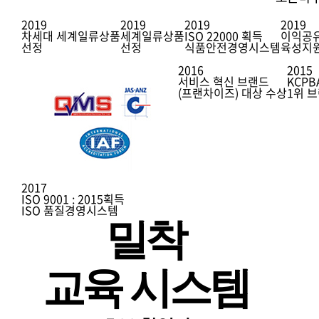
2019
2019
2019
2019
차세대 세계일류상품
세계일류상품
ISO 22000 획득
이익공
선정
선정
식품안전경영시스템
육성지
2016
2015
서비스 혁신 브랜드
KCPB
(프랜차이즈) 대상 수상
1위 
2017
ISO 9001 : 2015획득
ISO 품질경영시스템
밀착
교육 시스템