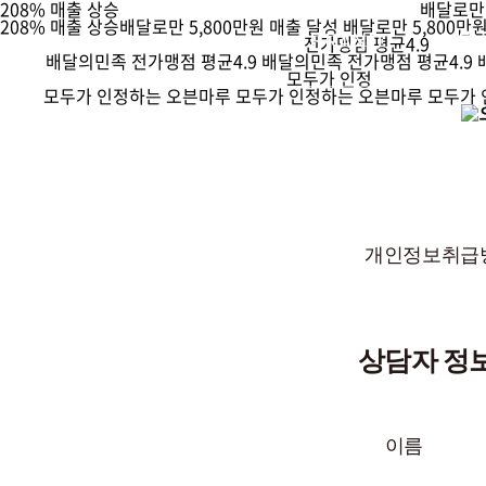
208% 매출 상승
배달로만
208% 매출 상승
배달로만
5,800만원 매출 달성
배달로만
5,800만
BRAND
ME
전가맹점 평균4.9
배달의민족
전가맹점 평균4.9
배달의민족
전가맹점 평균4.9
모두가 인정
모두가 인정하는
오븐마루
모두가 인정하는
오븐마루
모두가
개인정보취급방
상담자 정
이름