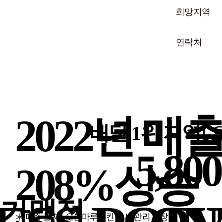
희망지역
연락처
2022년 매
전국 배달 1위 지역. 강남!
꾸준
배달 1위 지역!
오븐마루치킨이 입점한 공유 주방
5,8
208%
상승
12개 브랜드
위드코로나 
가맹점
＊ 매출 출처 : 오븐마루치킨 본사 관리 매장