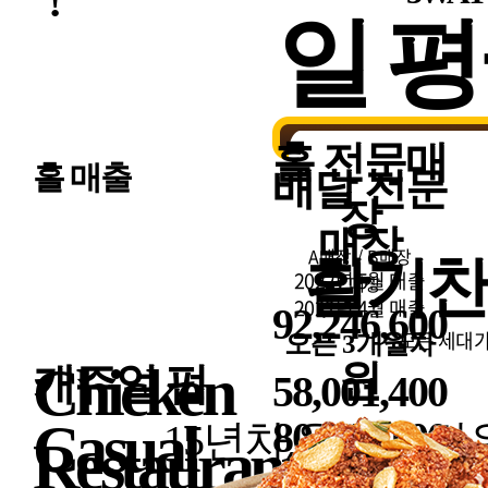
!
일 
홀
전문매
홀 매출
배달
전문
장
매장
A매장 / B매장
활기찬
2022년 5월 매출
C매장
2022년 4월 매출
92,246,600
모든 세대가
오픈 3개월차
원
Chicken
캐쥬얼 펍
58,001,400
80,146,100
Casual
15년차 운영 노
원
Restaurant