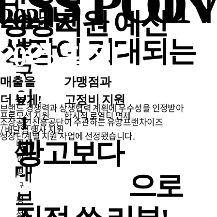
ESS POIN
O
매출 1위
2025년
상생지원 예산
오
성장이 기대되는
븐
20억 확정!
구
오븐마루치킨
매출을
가맹점과
이
더 높게!
고정비 지원
브랜드 경쟁력과 상생협력 계획에 우수성을 인정받아
프로모션 지원
한시적 로열티 면제
1
소상공인진흥공단이 주관하는
유망프랜차이즈
/ 배달앱 행사 지원
성장단계별 지원 사업에 선정됐습니다.
세
광고보다
배
민
대
평
내돈내산
으로
균
브
평
점