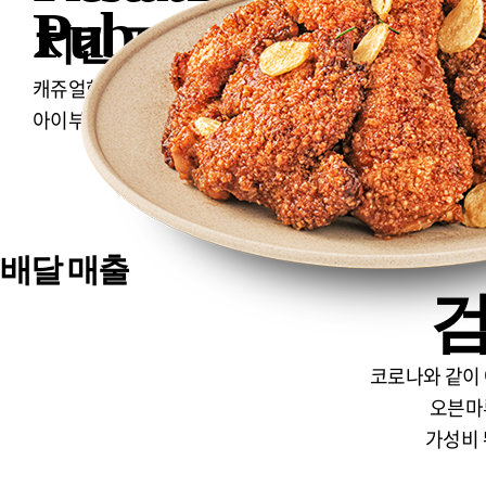
원
Pub
치킨 전문점
캐쥬얼한 펍의 공간과 다양한 카테고리의 메뉴로
아이부터 어른까지 다양한 연령층을 흡수합니다.
배달 매출
검
코로나와 같이
오븐마
가성비 