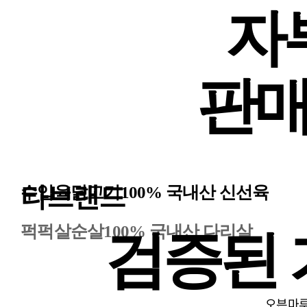
자
판매
타브랜드
수입육
닭고기
100% 국내산 신선육
퍽퍽살
순살
100% 국내산 다리살
검증된
오븐마루