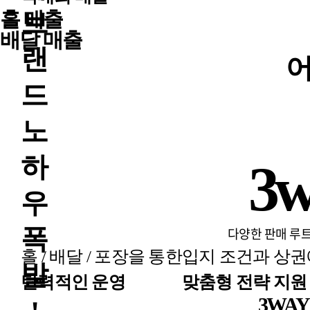
브
배달 매출
랜
어
드
노
하
3
우
폭
다양한 판매 루트
홀 / 배달 / 포장을 통한
입지 조건과 상권
발
탄력적인 운영
맞춤형 전략 지원
3WAY