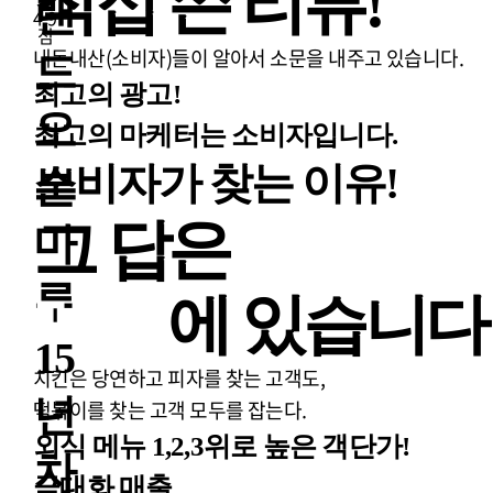
직접 쓴
리뷰!
랜
4.9
점
내돈내산(소비자)들이 알아서 소문을 내주고 있습니다.
드
최고의 광고!
오
최고의 마케터는 소비자입니다.
소비자가 찾는 이유!
븐
그 답은
마
루
메뉴
에 있습니다
15
치킨은 당연하고 피자를 찾는 고객도,
년
떡볶이를 찾는 고객 모두를 잡는다.
외식 메뉴 1,2,3위로 높은 객단가!
차
극대화 매출